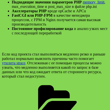
Подходящие значения параметров PHP
memory_limit
,
max_execution_time и post_max_size в файле php.ini
Акселераторы PHP
вроде opCache и APCu
FastCGI или PHP-FPM
в качестве менеджера
процессов, с FPM и Nginx получается самая высокая
производительность
Постоянное профилирование кода
и анализ узких мест
с последующей переработкой
Если код проекта стал выполняться медленно резко и раньше
работал нормально выяснить причины часто помогает
утилита strace
. Отслеживая с ее помощью процессы можно
узнать, что медленно выполняется какой-то запрос в базе
данных или что код ожидает ответа от стороннего ресурса,
который стал недоступен.