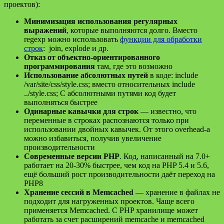
проектов):
Минимизация использования регулярных
выражений
, которые выполняются долго. Вместо
regexp можно использовать
функции для обработки
строк
: join, explode и др.
Отказ от объектно-ориентированного
программирования
там, где это возможно
Использование абсолютных путей
в коде: include
/var/site/css/style.css; вместо относительных include
../style.css; С абсолютными путями код будет
выполняться быстрее
Одинарные кавычки для строк
— известно, что
переменные в строках распознаются только при
использовании двойных кавычек. От этого overhead-а
можно избавиться, получив увеличение
производительности
Современные версии PHP
. Код, написанный на 7.0+
работает на 20-30% быстрее, чем код на PHP 5.4 и 5.6,
ещё больший рост производительности даёт переход на
PHP8
Хранение сессий в Memcached
— хранение в файлах не
подходит для нагруженных проектов. Чаще всего
применяется Memcached. С PHP хранилище может
работать за счет расширений memcache и memcached