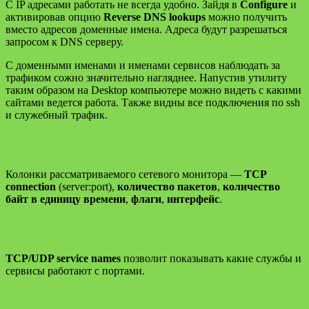
С IP адресами работать не всегда удобно. Зайдя в
Configure
и
активировав опцию
Reverse DNS lookups
можно получить
вместо адресов доменные имена. Адреса будут разрешаться
запросом к DNS серверу.
С доменными именами и именами сервисов наблюдать за
трафиком сожно значительно нагляднее. Напустив утилиту
таким образом на Desktop компьютере можно видеть с какими
сайтами ведется работа. Также видны все подключения по ssh
и служебный трафик.
Колонки рассматриваемого сетевого монитора —
TCP
connection
(server:port),
количество пакетов
,
количество
байт в единицу времени
,
флаги
,
интерфейс
.
TCP/UDP service names
позволит показывать какие службы и
сервисы работают с портами.