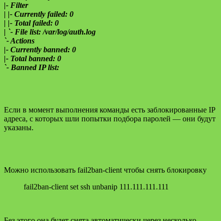
|- Filter
| |- Currently failed: 0
| |- Total failed: 0
| `- File list: /var/log/auth.log
`- Actions
|- Currently banned: 0
|- Total banned: 0
`- Banned IP list:
Если в момент выполнения команды есть заблокированные IP
адреса, с которых шли попытки подбора паролей — они будут
указаны.
Можно использовать fail2ban-client чтобы снять блокировку
fail2ban-client set ssh unbanip 111.111.111.111
Без этого она будет снята автоматически через несколько