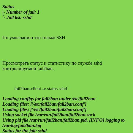
Status
|- Number of jail: 1
`- Jail list: sshd
По умолчанию это только SSH.
Просмотреть статус и статистику по службе sshd
контролируемой fail2ban.
fail2ban-client -v status sshd
Loading configs for fail2ban under /etc/fail2ban
Loading files: ['/etc/fail2ban/fail2ban.conf']
Loading files: ['/etc/fail2ban/fail2ban.conf']
Using socket file /var/run/fail2ban/fail2ban.sock
Using pid file /var/run/fail2ban/fail2ban.pid, [INFO] logging to
/var/log/fail2ban.log
Status for the jail: sshd