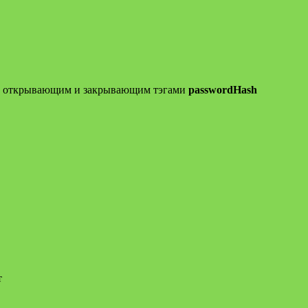
 открывающим и закрывающим тэгами
passwordHash
т