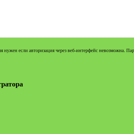
оля нужен если авторизация через веб-интерфейс невозможна. П
тратора