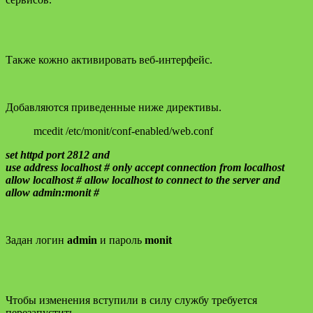
Также кожно активировать веб-интерфейс.
Добавляются приведенные ниже директивы.
mcedit /etc/monit/conf-enabled/web.conf
set httpd port 2812 and
use address localhost # only accept connection from localhost
allow localhost # allow localhost to connect to the server and
allow admin:monit #
Задан логин
admin
и пароль
monit
Чтобы изменения вступили в силу службу требуется
перезапустить