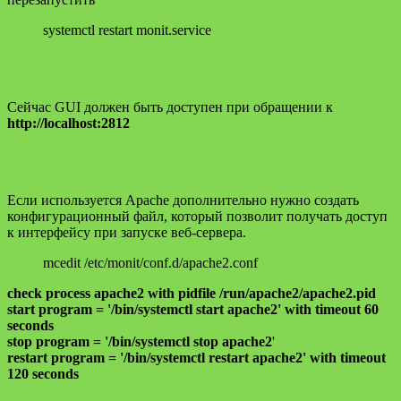
systemctl restart monit.service
Сейчас GUI должен быть доступен при обращении к
http://localhost:2812
Если используется Apache дополнительно нужно создать
конфигурационный файл, который позволит получать доступ
к интерфейсу при запуске веб-сервера.
mcedit /etc/monit/conf.d/apache2.conf
check process apache2 with pidfile /run/apache2/apache2.pid
start program = '/bin/systemctl start apache2' with timeout 60
seconds
stop program = '/bin/systemctl stop apache2
'
restart program = '/bin/systemctl restart apache2' with timeout
120 seconds