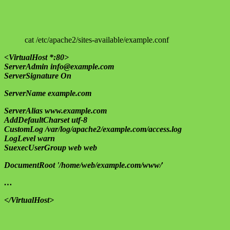
cat /etc/apache2/sites-available/example.conf
<VirtualHost *:80>
ServerAdmin info@example.com
ServerSignature On
ServerName example.com
ServerAlias www.example.com
AddDefaultCharset utf-8
CustomLog /var/log/apache2/example.com/access.log
LogLevel warn
SuexecUserGroup web web
DocumentRoot '/home/web/example.com/www/
'
…
</VirtualHost>