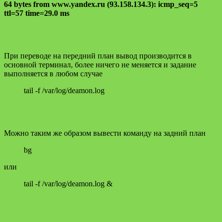
64 bytes from www.yandex.ru (93.158.134.3): icmp_seq=5
ttl=57 time=29.0 ms
При переводе на передний план вывод производится в
основной терминал, более ничего не меняется и задание
выполняется в любом случае
tail -f /var/log/deamon.log
Можно таким же образом вывести команду на задний план
bg
или
tail -f /var/log/deamon.log &