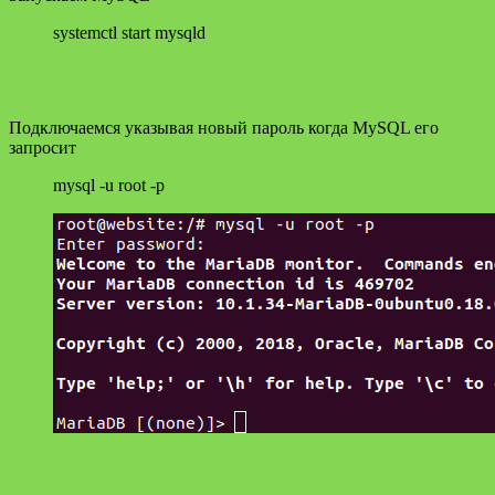
systemctl start mysqld
Подключаемся указывая новый пароль когда MySQL его
запросит
mysql -u root -p