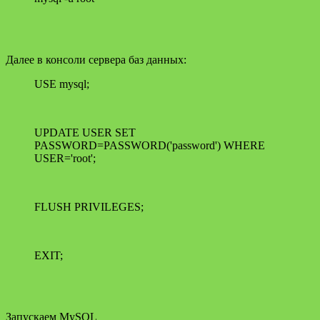
Далее в консоли сервера баз данных:
USE mysql;
UPDATE USER SET
PASSWORD=PASSWORD('password') WHERE
USER='root';
FLUSH PRIVILEGES;
EXIT;
Запускаем MySQL