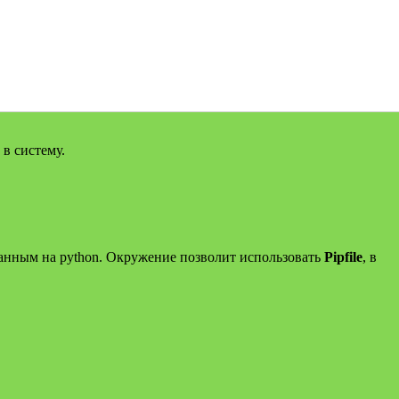
 в систему.
санным на python. Окружение позволит использовать
Pipfile
, в