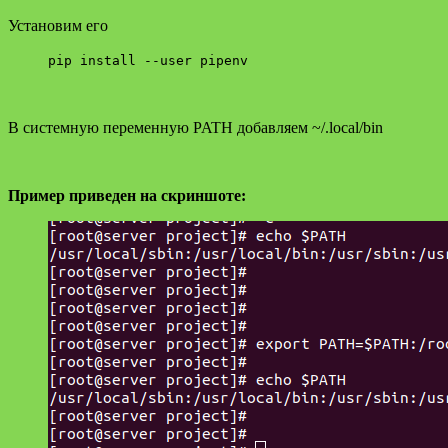
Установим его
pip install --user pipenv
В системную переменную PATH добавляем ~/.local/bin
Пример приведен на скриншоте: