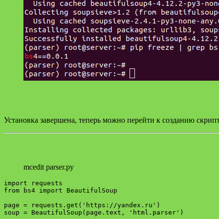
Установка завершена, теперь можно перейти к созданию скрип
mcedit parser.py
import requests

from bs4 import BeautifulSoup

page = requests.get('https://yandex.ru')
