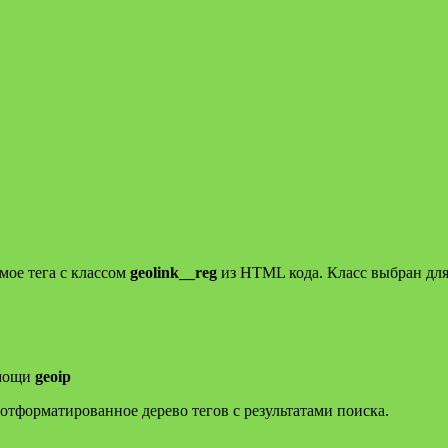
мое тега с классом
geolink__reg
из HTML кода. Класс выбран для
омощи
geoip
 отформатированное дерево тегов с результатами поиска.