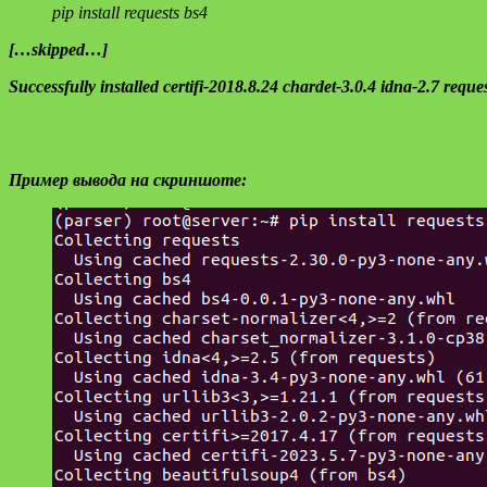
pip install requests bs4
[…skipped…]
Successfully installed certifi-2018.8.24 chardet-3.0.4 idna-2.7 reque
Пример вывода на скриншоте: