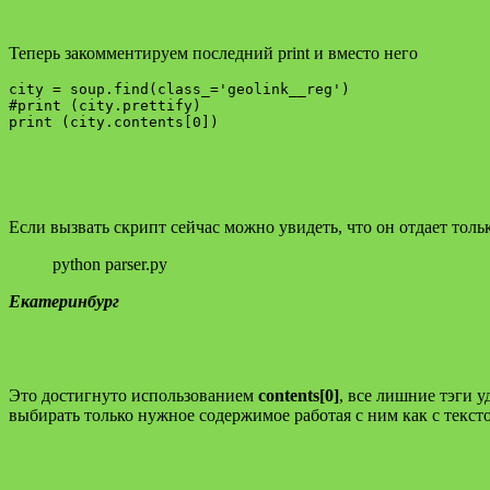
Теперь закомментируем последний print и вместо него
city = soup.find(class_='geolink__reg')

#print (city.prettify)

print (city.contents[0])

Если вызвать скрипт сейчас можно увидеть, что он отдает толь
python parser.py
Екатеринбург
Это достигнуто использованием
contents[0]
, все лишние тэги 
выбирать только нужное содержимое работая с ним как с текст