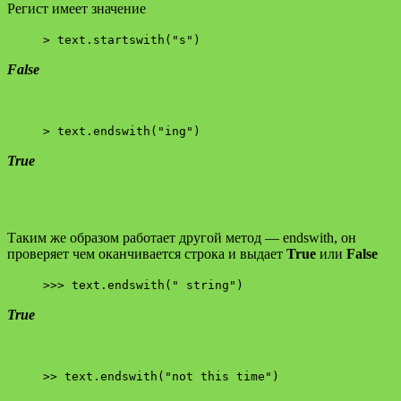
Регист имеет значение
> text.startswith("s")
False
> text.endswith("ing")
True
Таким же образом работает другой метод — endswith, он
проверяет чем оканчивается строка и выдает
True
или
False
>>> text.endswith(" string")
True
>> text.endswith("not this time")