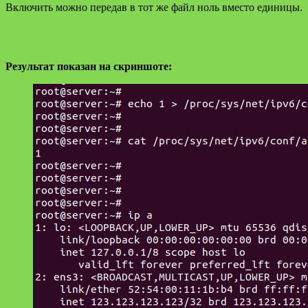
Включить можно передав в тот же файл ноль вместо единицы.
Результат показан на скриншоте: