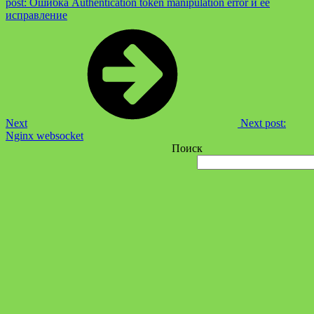
post:
Ошибка Authentication token manipulation error и её
исправление
Next
Next post:
Nginx websocket
Поиск