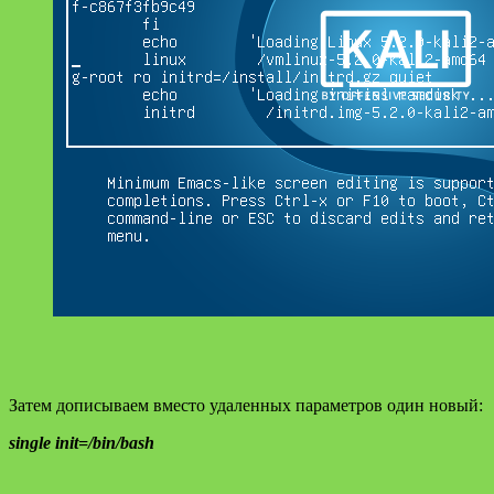
Затем дописываем вместо удаленных параметров один новый:
single init=/bin/bash