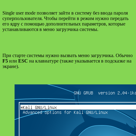
Single user mode позволяет зайти в систему без ввода пароля
суперпользователя. Чтобы перейти в режим нужно передать
его ядру с помощью дополнительных параметров, которые
устанавливаются в меню загрузчика системы.
При старте системы нужно вызвать меню загрузчика. Обычно
F5
или
ESC
на клавиатуре (также указывается в подсказке на
экране).