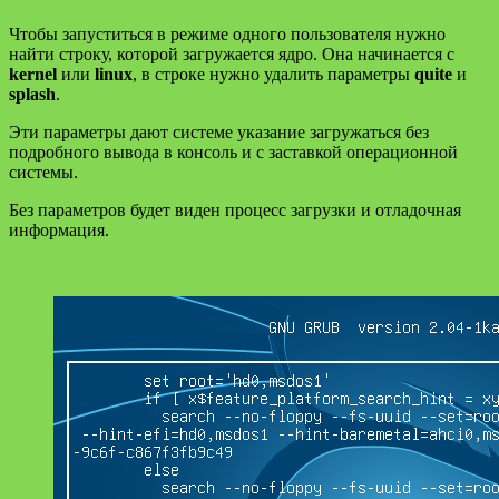
Чтобы запуститься в режиме одного пользователя нужно
найти строку, которой загружается ядро. Она начинается с
kernel
или
linux
, в строке нужно удалить параметры
quite
и
splash
.
Эти параметры дают системе указание загружаться без
подробного вывода в консоль и с заставкой операционной
системы.
Без параметров будет виден процесс загрузки и отладочная
информация.